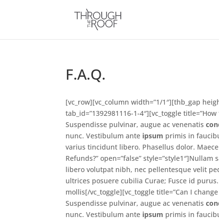
F.A.Q.
[vc_row][vc_column width=”1/1″][thb_gap height=
tab_id=”1392981116-1-4″][vc_toggle title=”How t
Suspendisse pulvinar, augue ac venenatis
co
nunc. Vestibulum ante
ipsum
primis in faucibu
varius tincidunt libero. Phasellus dolor. Maec
Refunds?” open=”false” style=”style1″]Nullam 
libero volutpat nibh, nec pellentesque velit 
ultrices posuere cubilia Curae; Fusce id purus
mollis[/vc_toggle][vc_toggle title=”Can I chang
Suspendisse pulvinar, augue ac venenatis
co
nunc. Vestibulum ante
ipsum
primis in faucibu