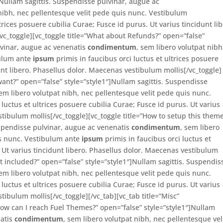
]Nullam sagittis. Suspendisse pulvinar, augue ac
 nibh, nec pellentesque velit pede quis nunc. Vestibulum
trices posuere cubilia Curae; Fusce id purus. Ut varius tincidunt lib
vc_toggle][vc_toggle title=”What about Refunds?” open=”false”
lvinar, augue ac venenatis
condimentum
, sem libero volutpat nibh
bulum ante
ipsum
primis in faucibus orci luctus et ultrices posuere
unt libero. Phasellus dolor. Maecenas vestibulum mollis[/vc_toggle]
want?” open=”false” style=”style1″]Nullam sagittis. Suspendisse
sem libero volutpat nibh, nec pellentesque velit pede quis nunc.
 luctus et ultrices posuere cubilia Curae; Fusce id purus. Ut varius
stibulum mollis[/vc_toggle][vc_toggle title=”How to setup this them
uspendisse pulvinar, augue ac venenatis
condimentum
, sem libero
is nunc. Vestibulum ante
ipsum
primis in faucibus orci luctus et
. Ut varius tincidunt libero. Phasellus dolor. Maecenas vestibulum
ort included?” open=”false” style=”style1″]Nullam sagittis. Suspendis
sem libero volutpat nibh, nec pellentesque velit pede quis nunc.
 luctus et ultrices posuere cubilia Curae; Fusce id purus. Ut varius
tibulum mollis[/vc_toggle][/vc_tab][vc_tab title=”Misc”
How can I reach Fuel Themes?” open=”false” style=”style1″]Nullam
natis
condimentum
, sem libero volutpat nibh, nec pellentesque vel