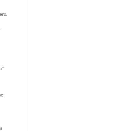
ero.
,
e?”
se
it