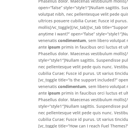
Phasellus dolor. Maecenas vestibulum mollis[/v
open=”false” style=”style1″]Nullam sagittis. S
volutpat nibh, nec pellentesque velit pede qu
ultrices posuere cubilia Curae; Fusce id purus
mollis[/vc_toggle][/vc_tab][vc_tab title=”Suppo
anytime I want?” open=”false” style=”style1″]N
venenatis
condimentum
, sem libero volutpat
ante
ipsum
primis in faucibus orci luctus et ul
Phasellus dolor. Maecenas vestibulum mollis[/v
style=”style1″]Nullam sagittis. Suspendisse pu
nec pellentesque velit pede quis nunc. Vesti
cubilia Curae; Fusce id purus. Ut varius tincid
[vc_toggle title=”Is the support included?” ope
venenatis
condimentum
, sem libero volutpat
ante
ipsum
primis in faucibus orci luctus et ul
Phasellus dolor. Maecenas vestibulum mollis[/
style=”style1″]Nullam sagittis. Suspendisse pu
nec pellentesque velit pede quis nunc. Vesti
cubilia Curae; Fusce id purus. Ut varius tincid
[vc_toggle title=”How can I reach Fuel Themes?”