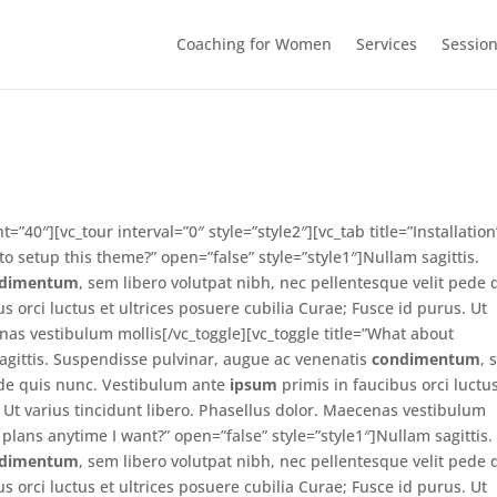
Coaching for Women
Services
Sessio
”40″][vc_tour interval=”0″ style=”style2″][vc_tab title=”Installation
o setup this theme?” open=”false” style=”style1″]Nullam sagittis.
ndimentum
, sem libero volutpat nibh, nec pellentesque velit pede 
s orci luctus et ultrices posuere cubilia Curae; Fusce id purus. Ut
enas vestibulum mollis[/vc_toggle][vc_toggle title=”What about
sagittis. Suspendisse pulvinar, augue ac venenatis
condimentum
, 
pede quis nunc. Vestibulum ante
ipsum
primis in faucibus orci luctus
. Ut varius tincidunt libero. Phasellus dolor. Maecenas vestibulum
e plans anytime I want?” open=”false” style=”style1″]Nullam sagittis.
ndimentum
, sem libero volutpat nibh, nec pellentesque velit pede 
s orci luctus et ultrices posuere cubilia Curae; Fusce id purus. Ut