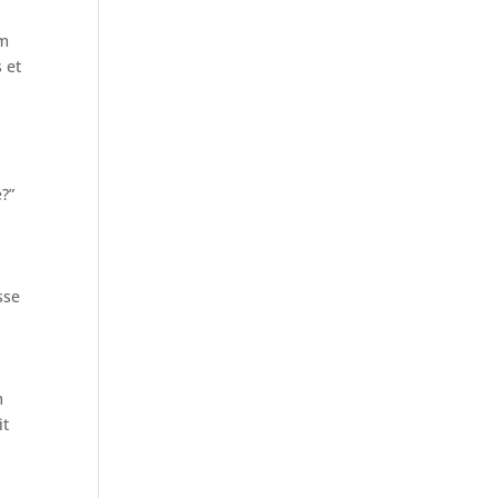
s
em
 et
e?”
sse
m
it