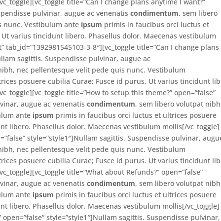
c_toggle][vc_toggle title=”Can I change plans anytime I want?”
uspendisse pulvinar, augue ac venenatis
condimentum
, sem libero
is nunc. Vestibulum ante
ipsum
primis in faucibus orci luctus et
. Ut varius tincidunt libero. Phasellus dolor. Maecenas vestibulum
rt” tab_id=”1392981545103-3-8″][vc_toggle title=”Can I change plans
ullam sagittis. Suspendisse pulvinar, augue ac
 nibh, nec pellentesque velit pede quis nunc. Vestibulum
trices posuere cubilia Curae; Fusce id purus. Ut varius tincidunt lib
c_toggle][vc_toggle title=”How to setup this theme?” open=”false”
lvinar, augue ac venenatis
condimentum
, sem libero volutpat nibh
bulum ante
ipsum
primis in faucibus orci luctus et ultrices posuere
unt libero. Phasellus dolor. Maecenas vestibulum mollis[/vc_toggle]
n=”false” style=”style1″]Nullam sagittis. Suspendisse pulvinar, augu
 nibh, nec pellentesque velit pede quis nunc. Vestibulum
trices posuere cubilia Curae; Fusce id purus. Ut varius tincidunt lib
vc_toggle][vc_toggle title=”What about Refunds?” open=”false”
lvinar, augue ac venenatis
condimentum
, sem libero volutpat nibh
bulum ante
ipsum
primis in faucibus orci luctus et ultrices posuere
unt libero. Phasellus dolor. Maecenas vestibulum mollis[/vc_toggle]
 open=”false” style=”style1″]Nullam sagittis. Suspendisse pulvinar,