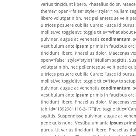
varius tincidunt libero. Phasellus dolor. Maece
theme?” open=”false” style=”style1″]Nullam sa
libero volutpat nibh, nec pellentesque velit 
ultrices posuere cubilia Curae; Fusce id purus
mollis[/vc_toggle][vc_toggle title=”What about
pulvinar, augue ac venenatis
condimentum
, 
Vestibulum ante
ipsum
primis in faucibus orci
tincidunt libero. Phasellus dolor. Maecenas ve
open=”false” style=”style1″]Nullam sagittis. S
volutpat nibh, nec pellentesque velit pede qu
ultrices posuere cubilia Curae; Fusce id purus
mollis[/vc_toggle][vc_toggle title=”How to setu
pulvinar, augue ac venenatis
condimentum
, 
Vestibulum ante
ipsum
primis in faucibus orci
tincidunt libero. Phasellus dolor. Maecenas ves
tab_id=”1392981116-2-17″][vc_toggle title=”Can
sagittis. Suspendisse pulvinar, augue ac vene
pede quis nunc. Vestibulum ante
ipsum
primis
purus. Ut varius tincidunt libero. Phasellus do