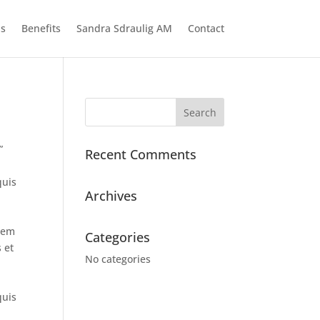
ns
Benefits
Sandra Sdraulig AM
Contact
”
Recent Comments
quis
Archives
sem
Categories
 et
No categories
quis