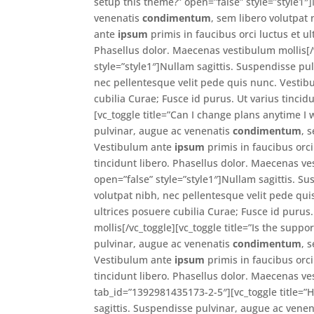
setup this theme?” open=”false” style=”style1″
venenatis
condimentum
, sem libero volutpat
ante
ipsum
primis in faucibus orci luctus et ul
Phasellus dolor. Maecenas vestibulum mollis[/
style=”style1″]Nullam sagittis. Suspendisse pu
nec pellentesque velit pede quis nunc. Vesti
cubilia Curae; Fusce id purus. Ut varius tincid
[vc_toggle title=”Can I change plans anytime I 
pulvinar, augue ac venenatis
condimentum
, 
Vestibulum ante
ipsum
primis in faucibus orci
tincidunt libero. Phasellus dolor. Maecenas ve
open=”false” style=”style1″]Nullam sagittis. S
volutpat nibh, nec pellentesque velit pede qu
ultrices posuere cubilia Curae; Fusce id purus
mollis[/vc_toggle][vc_toggle title=”Is the supp
pulvinar, augue ac venenatis
condimentum
, 
Vestibulum ante
ipsum
primis in faucibus orci
tincidunt libero. Phasellus dolor. Maecenas ves
tab_id=”1392981435173-2-5″][vc_toggle title=”
sagittis. Suspendisse pulvinar, augue ac vene