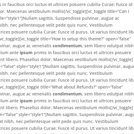
 in faucibus orci luctus et ultrices posuere cubilia Curae; Fusce id
lor. Maecenas vestibulum mollis[/vc_toggle][vc_toggle title=”Can I
le=”style1″]Nullam sagittis. Suspendisse pulvinar, augue ac
 nibh, nec pellentesque velit pede quis nunc. Vestibulum
trices posuere cubilia Curae; Fusce id purus. Ut varius tincidunt lib
c_toggle][vc_toggle title=”How to setup this theme?” open=”false”
lvinar, augue ac venenatis
condimentum
, sem libero volutpat nibh
bulum ante
ipsum
primis in faucibus orci luctus et ultrices posuere
unt libero. Phasellus dolor. Maecenas vestibulum mollis[/vc_toggle]
n=”false” style=”style1″]Nullam sagittis. Suspendisse pulvinar, augu
 nibh, nec pellentesque velit pede quis nunc. Vestibulum
trices posuere cubilia Curae; Fusce id purus. Ut varius tincidunt lib
vc_toggle][vc_toggle title=”What about Refunds?” open=”false”
lvinar, augue ac venenatis
condimentum
, sem libero volutpat nibh
bulum ante
ipsum
primis in faucibus orci luctus et ultrices posuere
unt libero. Phasellus dolor. Maecenas vestibulum mollis[/vc_toggle]
en=”false” style=”style1″]Nullam sagittis. Suspendisse pulvinar, aug
pat nibh, nec pellentesque velit pede quis nunc. Vestibulum
trices posuere cubilia Curae; Fusce id purus. Ut varius tincidunt lib