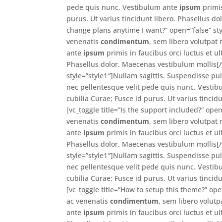
pede quis nunc. Vestibulum ante
ipsum
primis
purus. Ut varius tincidunt libero. Phasellus do
change plans anytime I want?” open=”false” sty
venenatis
condimentum
, sem libero volutpat
ante
ipsum
primis in faucibus orci luctus et ul
Phasellus dolor. Maecenas vestibulum mollis[/v
style=”style1″]Nullam sagittis. Suspendisse pu
nec pellentesque velit pede quis nunc. Vesti
cubilia Curae; Fusce id purus. Ut varius tincid
[vc_toggle title=”Is the support included?” ope
venenatis
condimentum
, sem libero volutpat
ante
ipsum
primis in faucibus orci luctus et ul
Phasellus dolor. Maecenas vestibulum mollis[/
style=”style1″]Nullam sagittis. Suspendisse pu
nec pellentesque velit pede quis nunc. Vesti
cubilia Curae; Fusce id purus. Ut varius tincid
[vc_toggle title=”How to setup this theme?” op
ac venenatis
condimentum
, sem libero volut
ante
ipsum
primis in faucibus orci luctus et ul