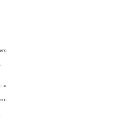
ero.
,
e ac
ero.
,