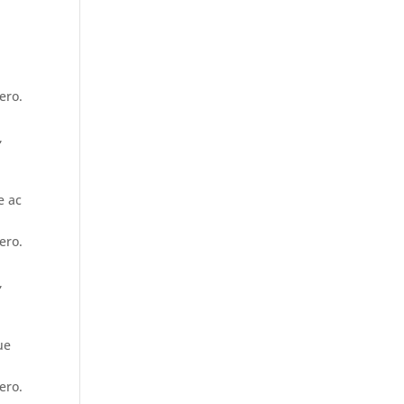
ero.
,
e ac
ero.
,
ue
ero.