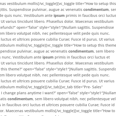
nas vestibulum mollis[/vc_toggle][vc_toggle title=”How to setup thi
gittis. Suspendisse pulvinar, augue ac venenatis
condimentum
, s
pede quis nunc. Vestibulum ante
ipsum
primis in faucibus orci luctus
. Ut varius tincidunt libero. Phasellus dolor. Maecenas vestibulum
 Refunds?” open=”false” style=”style1″]Nullam sagittis. Suspendisse
sem libero volutpat nibh, nec pellentesque velit pede quis nunc.
 luctus et ultrices posuere cubilia Curae; Fusce id purus. Ut varius
stibulum mollis[/vc_toggle][vc_toggle title=”How to setup this them
uspendisse pulvinar, augue ac venenatis
condimentum
, sem libero
is nunc. Vestibulum ante
ipsum
primis in faucibus orci luctus et
. Ut varius tincidunt libero. Phasellus dolor. Maecenas vestibulum
p this theme?” open=”false” style=”style1″]Nullam sagittis. Suspendi
sem libero volutpat nibh, nec pellentesque velit pede quis nunc.
 luctus et ultrices posuere cubilia Curae; Fusce id purus. Ut varius
tibulum mollis[/vc_toggle][/vc_tab][vc_tab title=”Pre- Sales”
 I change plans anytime I want?” open=”false” style=”style1″]Nulla
natis
condimentum
, sem libero volutpat nibh, nec pellentesque vel
 in faucibus orci luctus et ultrices posuere cubilia Curae; Fusce id
lor. Maecenas vestibulum mollis[/vc_toggle][vc_toggle title=”How to